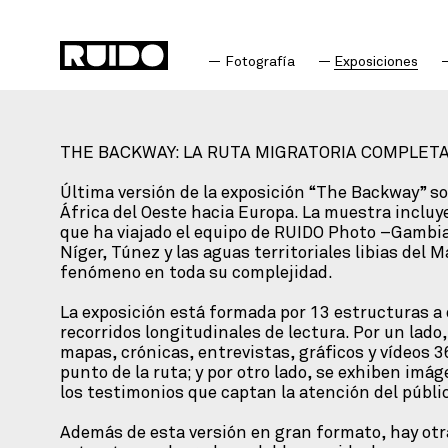
Fotografía
Exposiciones
THE BACKWAY: LA RUTA MIGRATORIA COMPLET
Última versión de la exposición “The Backway” so
África del Oeste hacia Europa. La muestra incluye
que ha viajado el equipo de RUIDO Photo –Gambia,
Níger, Túnez y las aguas territoriales libias del 
fenómeno en toda su complejidad.
La exposición está formada por 13 estructuras a 
recorridos longitudinales de lectura. Por un lad
mapas, crónicas, entrevistas, gráficos y vídeos 
punto de la ruta; y por otro lado, se exhiben imá
los testimonios que captan la atención del públi
Además de esta versión en gran formato, hay ot